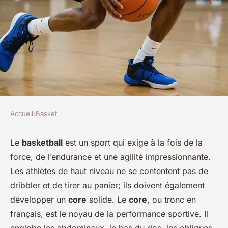
Accueil
›
Basket
BASKET
Quels sont les exercices de
Le
basketball
est un sport qui exige à la fois de la
force, de l’endurance et une agilité impressionnante.
renforcement du core
Les athlètes de haut niveau ne se contentent pas de
recommandés pour les
dribbler et de tirer au panier; ils doivent également
basketteurs?
développer un
core
solide. Le
core
, ou tronc en
français, est le noyau de la performance sportive. Il
Youssef
•
7 octobre 2024
•
6 min de lecture