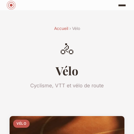
Accueil
› Vélo
🚴
Vélo
Cyclisme, VTT et vélo de route
VÉLO