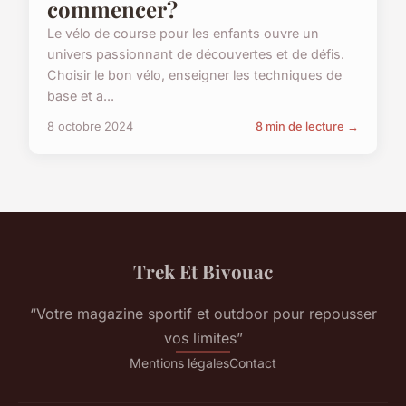
commencer?
Le vélo de course pour les enfants ouvre un
univers passionnant de découvertes et de défis.
Choisir le bon vélo, enseigner les techniques de
base et a...
8 octobre 2024
8 min de lecture →
Trek Et Bivouac
“Votre magazine sportif et outdoor pour repousser
vos limites”
Mentions légales
Contact